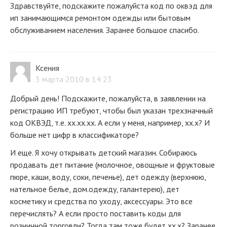
Здравствуйте, подскажите пожалуйста код по оквэд для
ип занимающимся ремонтом одежды или бытовым
обслуживанием населения. Заранее большое спасибо.
Ксения
3 марта 2010 в 14:23
Добрый день! Подскажите, пожалуйста, в заявлении на
регистрацию ИП требуют, чтобы был указан трехзначный
код ОКВЭД, т.е. хх.хх.хх. А если у меня, например, хх.х? И
больше нет цифр в классификаторе?
И еще. Я хочу открывать детский магазин. Собираюсь
продавать дет питание (молочное, овощные и фруктовые
пюре, каши, воду, соки, печенье), дет одежду (верхнюю,
нательное белье, дом.одежду, галантерею), дет
косметику и средства по уходу, аксессуары. Это все
перечислять? А если просто поставить коды для
розничной торговли? Тогда там тоже будет хх.х? Заранее