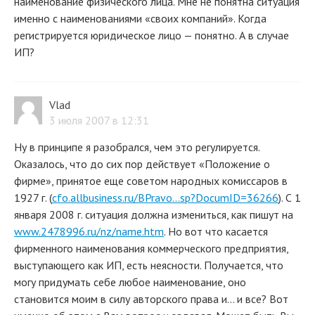
наименование физического лица. Мне не понятна ситуация
именно с наименованиями «своих компаний». Когда
регистрируется юридическое лицо — понятно. А в случае
ИП?
Vlad
3 июля 2007 в 12:31
Ну в принципе я разобрался, чем это регулируется.
Оказалось, что до сих пор действует «Положение о
фирме», принятое еще советом народных комиссаров в
1927 г. (
cfo.allbusiness.ru/BPravo...sp?DocumID=36266
). С 1
января 2008 г. ситуация должна измениться, как пишут на
www.2478996.ru/nz/name.htm
. Но вот что касается
фирменного наименования коммерческого предприятия,
выступающего как ИП, есть неясности. Получается, что
могу придумать себе любое наименование, оно
становится моим в силу авторского права и... и все? Вот