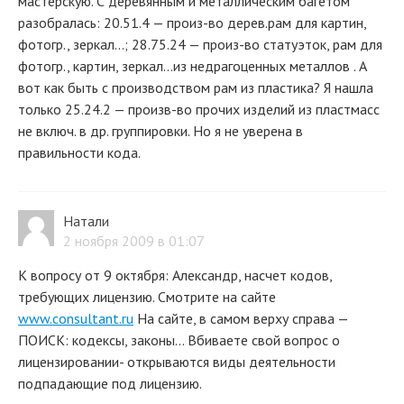
мастерскую. С деревянным и металлическим багетом
разобралась: 20.51.4 — произ-во дерев.рам для картин,
фотогр., зеркал...; 28.75.24 — произ-во статуэток, рам для
фотогр., картин, зеркал...из недрагоценных металлов . А
вот как быть с производством рам из пластика? Я нашла
только 25.24.2 — произв-во прочих изделий из пластмасс
не включ. в др. группировки. Но я не уверена в
правильности кода.
Натали
2 ноября 2009 в 01:07
К вопросу от 9 октября: Александр, насчет кодов,
требующих лицензию. Смотрите на сайте
www.consultant.ru
На сайте, в самом верху справа —
ПОИСК: кодексы, законы... Вбиваете свой вопрос о
лицензировании- открываются виды деятельности
подпадающие под лицензию.