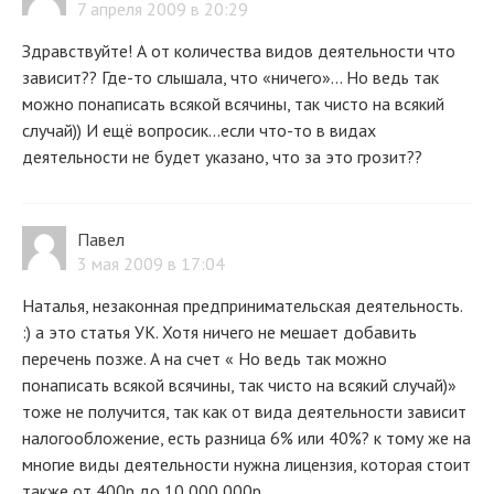
7 апреля 2009 в 20:29
Здравствуйте! А от количества видов деятельности что
зависит?? Где-то слышала, что «ничего»... Но ведь так
можно понаписать всякой всячины, так чисто на всякий
случай)) И ещё вопросик...если что-то в видах
деятельности не будет указано, что за это грозит??
Павел
3 мая 2009 в 17:04
Наталья, незаконная предпринимательская деятельность.
:) а это статья УК. Хотя ничего не мешает добавить
перечень позже. А на счет « Но ведь так можно
понаписать всякой всячины, так чисто на всякий случай)»
тоже не получится, так как от вида деятельности зависит
налогообложение, есть разница 6% или 40%? к тому же на
многие виды деятельности нужна лицензия, которая стоит
также от 400р до 10 000 000р.