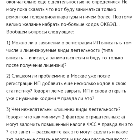
окончательно ещё с деятельностью не определился. Не
могу пока скаазть что вот буду заниматься только
ремонтом телерадиоаппаратуры и ничем более. Поэтому
велико желание набрать по-больше кодов ОКВЭД...
Вообщем вопросы следующие:
1) Можно ли в заявлении о регистрации ИП вписать в том
числе и лицензируемые виды деятельности (типа
вписать — вписал, а заниматься если и буду то только
после получения лицензии)?
2) Слишком ли проблеммно в Москве уже после
регистрации ИП добавить ещё несколько кодов в свою
статистику? Говорят легче закрыть ИП и снова открыть
уже с нужными кодами = правда ли это?
3) Чем нежелательны «лишние» виды деятельности?
Говорят что как минимум 2 фактора отрицательных: а)
могут заломить повышенный налог в ФСС = правда ли это
? кто занет — расскажите как это могут сделать и какие
тут реальные ставки налогов и как они рассчитываются;