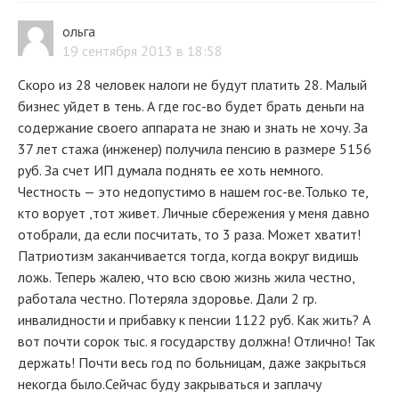
ольга
19 сентября 2013 в 18:58
Скоро из 28 человек налоги не будут платить 28. Малый
бизнес уйдет в тень. А где гос-во будет брать деньги на
содержание своего аппарата не знаю и знать не хочу. За
37 лет стажа (инженер) получила пенсию в размере 5156
руб. За счет ИП думала поднять ее хоть немного.
Честность — это недопустимо в нашем гос-ве.Только те,
кто ворует ,тот живет. Личные сбережения у меня давно
отобрали, да если посчитать, то 3 раза. Может хватит!
Патриотизм заканчивается тогда, когда вокруг видишь
ложь. Теперь жалею, что всю свою жизнь жила честно,
работала честно. Потеряла здоровье. Дали 2 гр.
инвалидности и прибавку к пенсии 1122 руб. Как жить? А
вот почти сорок тыс. я государству должна! Отлично! Так
держать! Почти весь год по больницам, даже закрыться
некогда было.Сейчас буду закрываться и заплачу