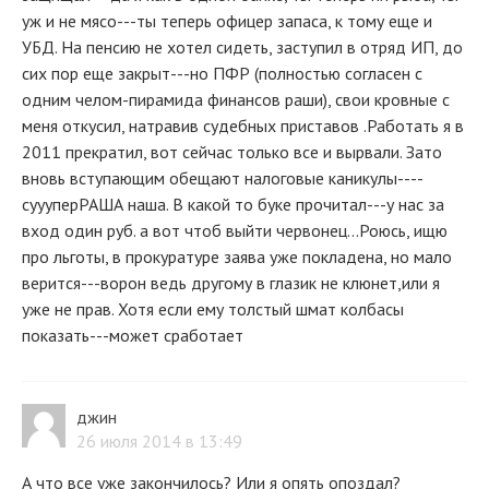
уж и не мясо---ты теперь офицер запаса, к тому еще и
УБД. На пенсию не хотел сидеть, заступил в отряд ИП, до
сих пор еще закрыт---но ПФР (полностью согласен с
одним челом-пирамида финансов раши), свои кровные с
меня откусил, натравив судебных приставов .Работать я в
2011 прекратил, вот сейчас только все и вырвали. Зато
вновь вступающим обещают налоговые каникулы----
суууперРАША наша. В какой то буке прочитал---у нас за
вход один руб. а вот чтоб выйти червонец...Роюсь, ищю
про льготы, в прокуратуре заява уже покладена, но мало
верится---ворон ведь другому в глазик не клюнет,или я
уже не прав. Хотя если ему толстый шмат колбасы
показать---может сработает
джин
26 июля 2014 в 13:49
А что все уже закончилось? Или я опять опоздал?