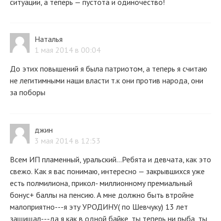
ситуации, а теперь — пустота и одиночество!
Наталья
1 мая 2014 в 00:04
До этих повышений я была патриотом, а теперь я считаю
не легитимными наши власти т.к они против народа, они
за поборы
джин
3 мая 2014 в 12:53
Всем ИП пламенный, уральский...Ребята и девчата, как это
свежо. Как я вас понимаю, интересно — закрывшихся уже
есть полмилиона, прикол- миллионному премиальный
бонус+ баллы на пенсию. А мне должно быть втройне
малоприятно---я эту УРОДИНУ( по Шевчуку) 13 лет
защищал---да я как в одной байке, ты теперь ни рыба, ты