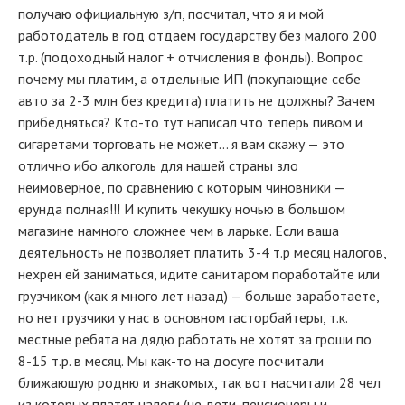
получаю официальную з/п, посчитал, что я и мой
работодатель в год отдаем государству без малого 200
т.р. (подоходный налог + отчисления в фонды). Вопрос
почему мы платим, а отдельные ИП (покупающие себе
авто за 2-3 млн без кредита) платить не должны? Зачем
прибедняться? Кто-то тут написал что теперь пивом и
сигаретами торговать не может... я вам скажу — это
отлично ибо алкоголь для нашей страны зло
неимоверное, по сравнению с которым чиновники —
ерунда полная!!! И купить чекушку ночью в большом
магазине намного сложнее чем в ларьке. Если ваша
деятельность не позволяет платить 3-4 т.р месяц налогов,
нехрен ей заниматься, идите санитаром поработайте или
грузчиком (как я много лет назад) — больше заработаете,
но нет грузчики у нас в основном гасторбайтеры, т.к.
местные ребята на дядю работать не хотят за гроши по
8-15 т.р. в месяц. Мы как-то на досуге посчитали
ближаюшую родню и знакомых, так вот насчитали 28 чел
из которых платят налоги (не дети, пенсионеры и