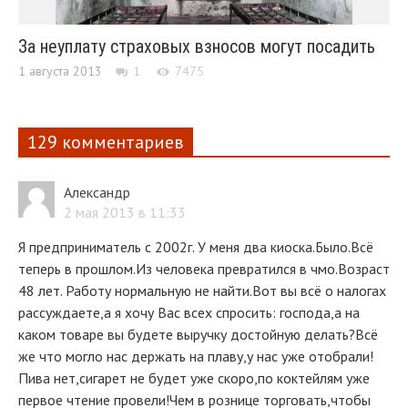
За неуплату страховых взносов могут посадить
1 августа 2013
1
7475
129 комментариев
Александр
2 мая 2013 в 11:33
Я предприниматель с 2002г. У меня два киоска.Было.Всё
теперь в прошлом.Из человека превратился в чмо.Возраст
48 лет. Работу нормальную не найти.Вот вы всё о налогах
рассуждаете,а я хочу Вас всех спросить: господа,а на
каком товаре вы будете выручку достойную делать?Всё
же что могло нас держать на плаву,у нас уже отобрали!
Пива нет,сигарет не будет уже скоро,по коктейлям уже
первое чтение провели!Чем в рознице торговать,чтобы