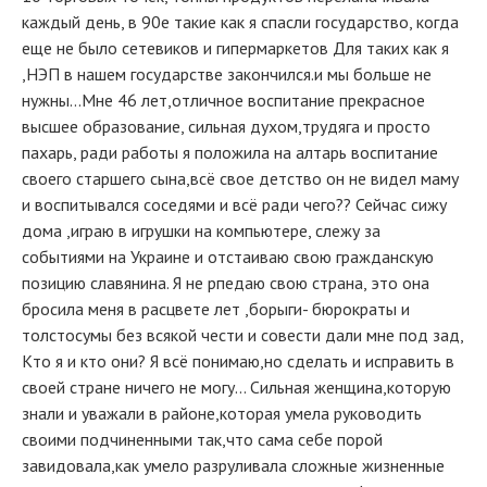
каждый день, в 90е такие как я спасли государство, когда
еще не было сетевиков и гипермаркетов Для таких как я
,НЭП в нашем государстве закончился.и мы больше не
нужны...Мне 46 лет,отличное воспитание прекрасное
высшее образование, сильная духом,трудяга и просто
пахарь, ради работы я положила на алтарь воспитание
своего старшего сына,всё свое детство он не видел маму
и воспитывался соседями и всё ради чего?? Сейчас сижу
дома ,играю в игрушки на компьютере, слежу за
событиями на Украине и отстаиваю свою гражданскую
позицию славянина. Я не рпедаю свою страна, это она
бросила меня в расцвете лет ,борыги- бюрократы и
толстосумы без всякой чести и совести дали мне под зад,
Кто я и кто они? Я всё понимаю,но сделать и исправить в
своей стране ничего не могу... Сильная женщина,которую
знали и уважали в районе,которая умела руководить
своими подчиненными так,что сама себе порой
завидовала,как умело разруливала сложные жизненные