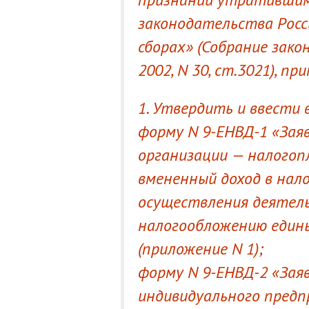
законодательства Росс
сборах» (Собрание зако
2002, N 30, ст.3021), пр
1. Утвердить и ввести 
форму N 9-ЕНВД-1 «Зая
организации — налогоп
вмененный доход в нал
осуществления деятел
налогообложению едины
(приложение N 1);
форму N 9-ЕНВД-2 «Зая
индивидуального пред