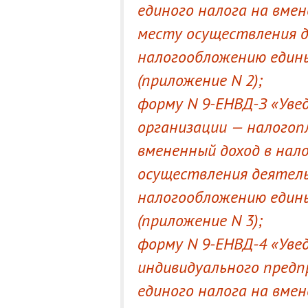
единого налога на вмен
месту осуществления 
налогообложению едины
(приложение N 2);
форму N 9-ЕНВД-З «Уве
организации — налогоп
вмененный доход в нал
осуществления деятел
налогообложению едины
(приложение N 3);
форму N 9-ЕНВД-4 «Уве
индивидуального пред
единого налога на вмен