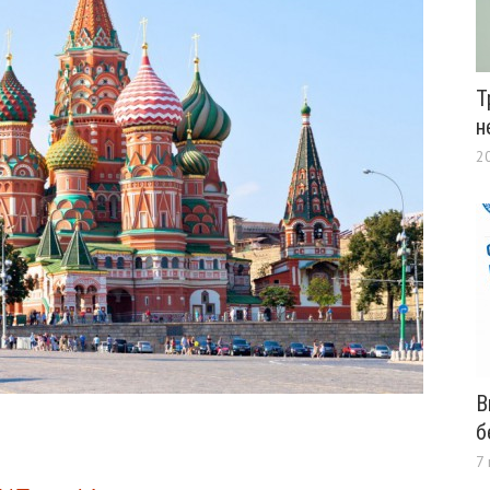
Т
н
2
В
б
7