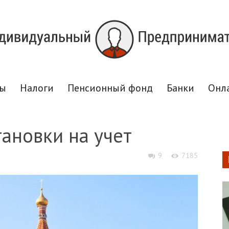
сы
Налоги
Пенсионный фонд
Банки
Онл
тановки на учет
9
7185