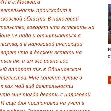
П в г. Москва, а
деятельность происходит в
сковской области. В налоговой
тельства, говорят что вставать на
йоне не надо и отчитываться я
ьства, а в налоговой инспекции
И
оворят что я должен встать на
с
ься им, и им всё равно где
1
вый аппарат т.е. в Одинцовском
ительства. Мне конечно лучше в
к как мой вид деятельности
 что мне тогда делать с налоговой
И ещё для постановки на учёт в