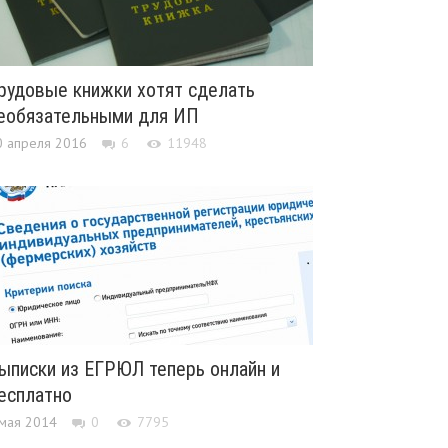
рудовые книжки хотят сделать
еобязательными для ИП
0 апреля 2016
6
11948
ыписки из ЕГРЮЛ теперь онлайн и
есплатно
 мая 2014
0
7795