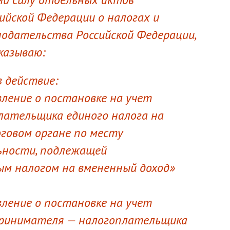
ийской Федерации о налогах и
нодательства Российской Федерации,
иказываю:
в действие:
вление о постановке на учет
лательщика единого налога на
оговом органе по месту
ьности, подлежащей
м налогом на вмененный доход»
вление о постановке на учет
принимателя — налогоплательщика